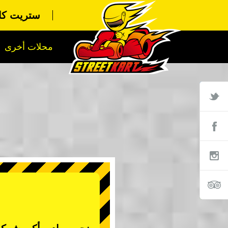
ستريت كا
محلات أخرى