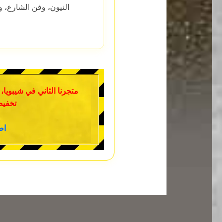
النيون، وفن الشارع، و
متجرنا الثاني في شيبويا،
تخفيض
اض