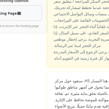
 booking calendar
حجز المبكر للمراجعة / ينطبق سعر
جعة عندما تخطط لمشاركة تجربتك.
ing Page
ى منصات وسائل التواصل الاجتماعي
لخصومات القائمة على المراجعات.
قائياً أثناء الحجز عبر الإنترنت. إذا
e to access the booking page
عر العادي، على سبيل المثال، إذا
رية التجربة، يرجى إخطار موظفي
مركز الحجز لدينا عبر الرسالة.
يرجى الرجوع إلى الأسعار المدرجة
ار كل فترة زمنية في التقويم أدناه.
حوالي ساعة واحدة. في هذا المسار HS، سنقود حول مركز
نما تتجول في أشهر مناطق طوكيو!
الحياة تخلق بداية مثيرة. ثم، ثقافة
لمواكبة للموضة تحافظ على الإثارة.
قية تقدم تباينًا جميلًا. مزيج الأضواء