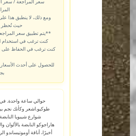
سعر المراجعة / سعر ال
المرا
ومع ذلك، لا ينطبق هذا عل
حيث تُحظر ا
**يتم تطبيق سعر المراجعة تل
كنت ترغب في استخدام الس
كنت ترغب في الحفاظ على س
للحصول على أحدث الأسعار، 
بجو
طوكيو.اشعر وكأنك نجم بي
شوارع شيبويا النابضة ب
هاراجوكو النابضة بالألوان وا
أخيرًا، أناقة أوموتيساندو الرا