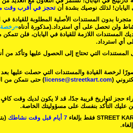
 كارتينج
في اليابان! نستمر في التعاون مع
العديد من 
اليابان! لذلك نوصيك بشدة أن
تحجز في أقرب وقت م
تجرنا بدون المستندات الأصلية المطلوبة للقيادة في ال
شاط ولن تحصل على أي استرداد.
(مذكورة أدناه
«رخصة ا
ديك المستندات اللازمة للقيادة في اليابان، فلن تتمكن
 أي استرداد.
 المستندات التي تحتاج إلى الحصول عليها وتأكد من أ
رًا لرخصة القيادة والمستندات التي حصلت عليها بعد
كتروني (
license@streetkart.com
) حتى نتمكن من ال
ء حجز لتواريخ قريبة جدًا، قد لا يكون لديك وقت كافٍ
ين عليك التأكد بنفسك على مسؤوليتك الخاصة.
7 أيام قبل وقت نشاطك
(بتو
غاء.