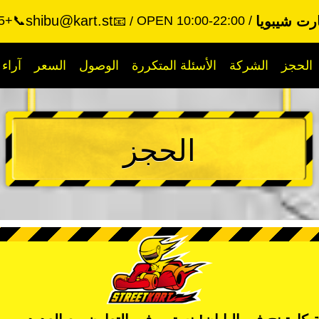
shibu@kart.st
رت شيبويا
OPEN 10:00-22:00
📞+81-80-9999-2525
📧
الحجز
الشركة
الأسئلة المتكررة
الوصول
السعر
آراء
الحجز