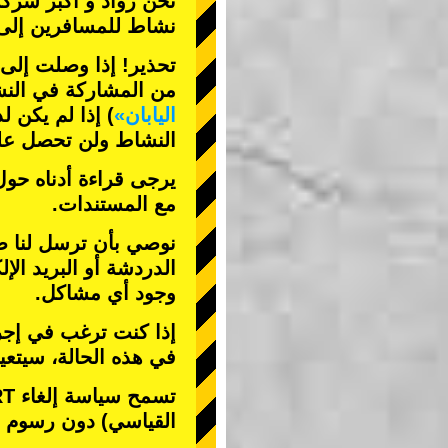
نحن
رواد
و
أكبر شركة
نشاط
للمسافرين إلى 
تحذير! إذا وصلت إلى م
من المشاركة في الن
اليابان»
) إذا لم يكن ل
النشاط ولن تحصل على
يرجى قراءة أدناه حول
مع المستندات.
نوصي بأن ترسل لنا صو
الدردشة أو البريد الإل
وجود أي مشاكل.
إذا كنت ترغب في إجرا
في هذه الحالة، سيتع
تسمح سياسة إلغاء STREET KART فقط بإلغاء
القياسي) دون رسوم إل