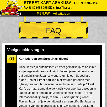
STREET KART ASAKUSA
OPEN 9:30-21:30
📞+81-80-9988-9988
📧
shina@kart.st
MENU/Winkel wijzigen
TOP
FAQ
Over
Specificaties
Prijzen
Toegang
Ervaringen
FAQ
Bedrijf
Boekingen
Veelgestelde vragen
Winkel wijzigen
01
Kan iedereen een Street Kart rijden?
Tokyo Shinagawa
Tokyo Akihabara#1
Onze karts zijn automatisch en zeer gemakkelijk te besturen
als je regelmatig een auto rijdt. Zolang je een rijbewijs hebt
Tokyo Akihabara#2
Tokyo Shibuya
dat geldig is op Japanse wegen, kun je een Street Kart
Tokyo Shibuya Annex
Tokyo Bay
rijden. Echter, Street Kart kan niet worden gereden met
rijbewijzen voor bromfietsen of motorfietsen. Let op: Street
Tokyo Asakusa
Osaka
Kart's op maat gemaakte go-kart is voor openbare wegen in
Japan. Je hebt een geldig Japans rijbewijs nodig, of een
Okinawa
Internationaal rijbewijs, of een SOFA vergunning voor US
Forces Japan, of je eigen rijbewijs en een officiële Japanse
vertaling van het rijbewijs als je uit Zwitserland, Duitsland,