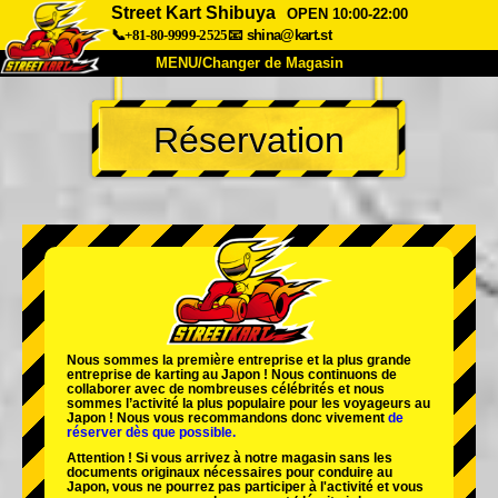
Street Kart Shibuya
OPEN 10:00-22:00
📞+81-80-9999-2525
📧
shina@kart.st
MENU/Changer de Magasin
ACCUEIL
Réservation
À Propos
Caractéristiques
Tarifs
Accès
Avis
FAQ
Entreprise
Réservation
Changer de Magasin
Tokyo Shinagawa
Tokyo Akihabara#1
Tokyo Akihabara#2
Tokyo Shibuya
Nous sommes la
première entreprise
et
la plus grande
Tokyo Shibuya Annexe
Baie de Tokyo
entreprise de karting
au Japon ! Nous continuons de
collaborer avec
de nombreuses célébrités
et nous
sommes l’
activité la plus populaire
pour les voyageurs au
Tokyo Asakusa
Osaka
Japon ! Nous vous recommandons donc vivement
de
réserver dès que possible.
Okinawa
Attention ! Si vous arrivez à notre magasin sans les
documents originaux nécessaires pour conduire au
Japon, vous ne pourrez pas participer à l'activité et vous