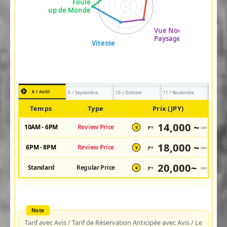
8 / Août
9 / Septembre
10 / Octobre
11 / Novembre
Temps
Type
Prix (JPY)
14,000 ~
10AM - 6PM
Review Price
JPY
/pax
¥
18,000 ~
6PM - 8PM
Review Price
JPY
/pax
¥
20,000~
Standard
Regular Price
JPY
/pax
¥
Tarif avec Avis / Tarif de Réservation Anticipée avec Avis / Le