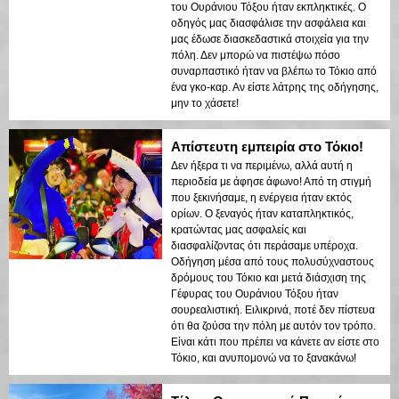
του Ουράνιου Τόξου ήταν εκπληκτικές. Ο
οδηγός μας διασφάλισε την ασφάλεια και
μας έδωσε διασκεδαστικά στοιχεία για την
πόλη. Δεν μπορώ να πιστέψω πόσο
συναρπαστικό ήταν να βλέπω το Τόκιο από
ένα γκο-καρ. Αν είστε λάτρης της οδήγησης,
μην το χάσετε!
Απίστευτη εμπειρία στο Τόκιο!
Δεν ήξερα τι να περιμένω, αλλά αυτή η
περιοδεία με άφησε άφωνο! Από τη στιγμή
που ξεκινήσαμε, η ενέργεια ήταν εκτός
ορίων. Ο ξεναγός ήταν καταπληκτικός,
κρατώντας μας ασφαλείς και
διασφαλίζοντας ότι περάσαμε υπέροχα.
Οδήγηση μέσα από τους πολυσύχναστους
δρόμους του Τόκιο και μετά διάσχιση της
Γέφυρας του Ουράνιου Τόξου ήταν
σουρεαλιστική. Ειλικρινά, ποτέ δεν πίστευα
ότι θα ζούσα την πόλη με αυτόν τον τρόπο.
Είναι κάτι που πρέπει να κάνετε αν είστε στο
Τόκιο, και ανυπομονώ να το ξανακάνω!