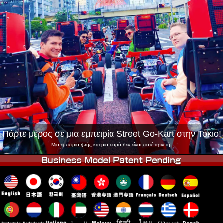
Εταιρεία
Κράτηση
Αλλαγή Καταστήματος
Τόκιο Σινάγαουα #1
Τόκιο Ακίχαμπαρα #1
Τόκιο Ακίχαμπαρα #2
Τόκιο Σιμπούγια
Τόκιο Σιμπούγια Annex
Τόκιο Κόλπος
Τόκιο Ασακούσα
Οσάκα
Οκινάουα
Πάρτε μέρος σε μια εμπειρία Street Go-Kart στην Τόκιο!
Μια εμπειρία ζωής και μια φορά δεν είναι ποτέ αρκετή!