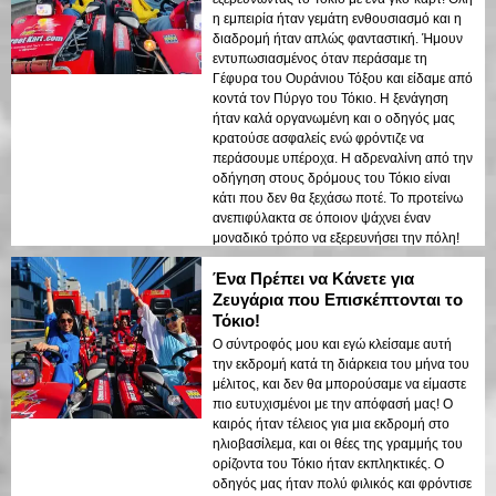
η εμπειρία ήταν γεμάτη ενθουσιασμό και η
διαδρομή ήταν απλώς φανταστική. Ήμουν
εντυπωσιασμένος όταν περάσαμε τη
Γέφυρα του Ουράνιου Τόξου και είδαμε από
κοντά τον Πύργο του Τόκιο. Η ξενάγηση
ήταν καλά οργανωμένη και ο οδηγός μας
κρατούσε ασφαλείς ενώ φρόντιζε να
περάσουμε υπέροχα. Η αδρεναλίνη από την
οδήγηση στους δρόμους του Τόκιο είναι
κάτι που δεν θα ξεχάσω ποτέ. Το προτείνω
ανεπιφύλακτα σε όποιον ψάχνει έναν
μοναδικό τρόπο να εξερευνήσει την πόλη!
Ένα Πρέπει να Κάνετε για
Ζευγάρια που Επισκέπτονται το
Τόκιο!
Ο σύντροφός μου και εγώ κλείσαμε αυτή
την εκδρομή κατά τη διάρκεια του μήνα του
μέλιτος, και δεν θα μπορούσαμε να είμαστε
πιο ευτυχισμένοι με την απόφασή μας! Ο
καιρός ήταν τέλειος για μια εκδρομή στο
ηλιοβασίλεμα, και οι θέες της γραμμής του
ορίζοντα του Τόκιο ήταν εκπληκτικές. Ο
οδηγός μας ήταν πολύ φιλικός και φρόντισε