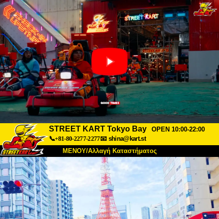
STREET KART Tokyo Bay
OPEN 10:00-22:00
📞+81-80-2277-2277
📧
shina@kart.st
ΜΕΝΟΥ/Αλλαγή Καταστήματος
ΚΥΡΙΩΣ
Σχετικά
Προδιαγραφές
Τιμές
Πρόσβαση
Αναφορές
Συχνές Ερωτήσεις