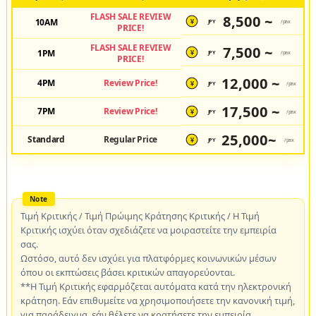
FLASH SALE REVIEW
8,500 ~
10AM
JPY
/pax
¥
PRICE!
FLASH SALE REVIEW
7,500 ~
1PM
JPY
/pax
¥
PRICE!
12,000 ~
4PM
Review Price!
JPY
/pax
¥
17,500 ~
7PM
Review Price!
JPY
/pax
¥
25,000~
Standard
Regular Price
JPY
/pax
¥
Τιμή Κριτικής / Τιμή Πρώιμης Κράτησης Κριτικής / Η Τιμή
Κριτικής ισχύει όταν σχεδιάζετε να μοιραστείτε την εμπειρία
σας.
Ωστόσο, αυτό δεν ισχύει για πλατφόρμες κοινωνικών μέσων
όπου οι εκπτώσεις βάσει κριτικών απαγορεύονται.
**Η Τιμή Κριτικής εφαρμόζεται αυτόματα κατά την ηλεκτρονική
κράτηση. Εάν επιθυμείτε να χρησιμοποιήσετε την κανονική τιμή,
για παράδειγμα, εάν θέλετε να κρατήσετε την εμπειρία