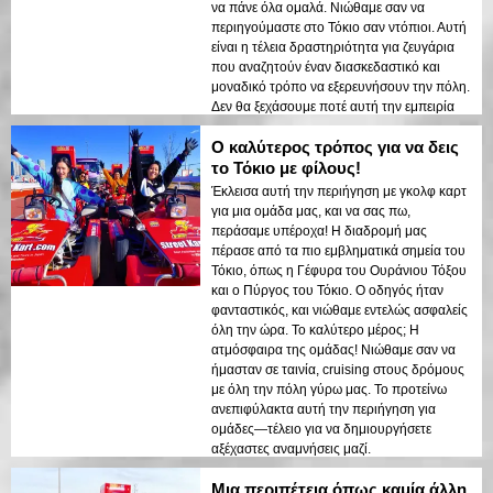
να πάνε όλα ομαλά. Νιώθαμε σαν να
περιηγούμαστε στο Τόκιο σαν ντόπιοι. Αυτή
είναι η τέλεια δραστηριότητα για ζευγάρια
που αναζητούν έναν διασκεδαστικό και
μοναδικό τρόπο να εξερευνήσουν την πόλη.
Δεν θα ξεχάσουμε ποτέ αυτή την εμπειρία
και ανυπομονούμε να επιστρέψουμε!
Ο καλύτερος τρόπος για να δεις
το Τόκιο με φίλους!
Έκλεισα αυτή την περιήγηση με γκολφ καρτ
για μια ομάδα μας, και να σας πω,
περάσαμε υπέροχα! Η διαδρομή μας
πέρασε από τα πιο εμβληματικά σημεία του
Τόκιο, όπως η Γέφυρα του Ουράνιου Τόξου
και ο Πύργος του Τόκιο. Ο οδηγός ήταν
φανταστικός, και νιώθαμε εντελώς ασφαλείς
όλη την ώρα. Το καλύτερο μέρος; Η
ατμόσφαιρα της ομάδας! Νιώθαμε σαν να
ήμασταν σε ταινία, cruising στους δρόμους
με όλη την πόλη γύρω μας. Το προτείνω
ανεπιφύλακτα αυτή την περιήγηση για
ομάδες—τέλειο για να δημιουργήσετε
αξέχαστες αναμνήσεις μαζί.
Μια περιπέτεια όπως καμία άλλη