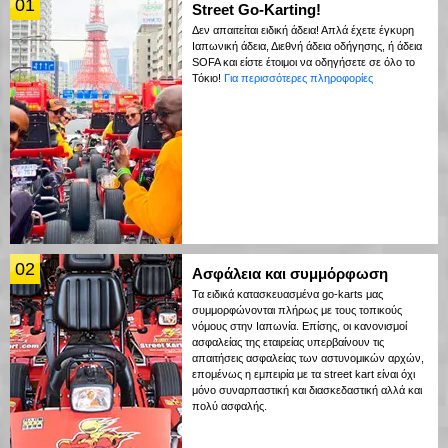
01
Street Go-Karting!
Δεν απαιτείται ειδική άδεια! Απλά έχετε έγκυρη
Ιαπωνική άδεια, Διεθνή άδεια οδήγησης, ή άδεια
SOFA και είστε έτοιμοι να οδηγήσετε σε όλο το
Τόκιο!
Για περισσότερες πληροφορίες
02
Ασφάλεια και συμμόρφωση
Τα ειδικά κατασκευασμένα go-karts μας
συμμορφώνονται πλήρως με τους τοπικούς
νόμους στην Ιαπωνία. Επίσης, οι κανονισμοί
ασφαλείας της εταιρείας υπερβαίνουν τις
απαιτήσεις ασφαλείας των αστυνομικών αρχών,
επομένως η εμπειρία με τα street kart είναι όχι
μόνο συναρπαστική και διασκεδαστική αλλά και
πολύ ασφαλής.