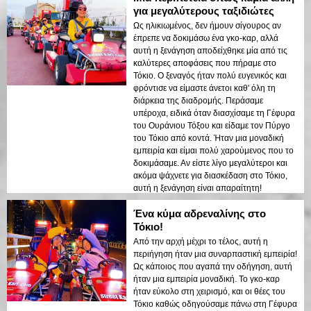
για μεγαλύτερους ταξιδιώτες
Ως ηλικιωμένος, δεν ήμουν σίγουρος αν
έπρεπε να δοκιμάσω ένα γκο-καρ, αλλά
αυτή η ξενάγηση αποδείχθηκε μία από τις
καλύτερες αποφάσεις που πήραμε στο
Τόκιο. Ο ξεναγός ήταν πολύ ευγενικός και
φρόντισε να είμαστε άνετοι καθ' όλη τη
διάρκεια της διαδρομής. Περάσαμε
υπέροχα, ειδικά όταν διασχίσαμε τη Γέφυρα
του Ουράνιου Τόξου και είδαμε τον Πύργο
του Τόκιο από κοντά. Ήταν μια μοναδική
εμπειρία και είμαι πολύ χαρούμενος που το
δοκιμάσαμε. Αν είστε λίγο μεγαλύτεροι και
ακόμα ψάχνετε για διασκέδαση στο Τόκιο,
αυτή η ξενάγηση είναι απαραίτητη!
Ένα κύμα αδρεναλίνης στο
Τόκιο!
Από την αρχή μέχρι το τέλος, αυτή η
περιήγηση ήταν μια συναρπαστική εμπειρία!
Ως κάποιος που αγαπά την οδήγηση, αυτή
ήταν μια εμπειρία μοναδική. Το γκο-καρ
ήταν εύκολο στη χειρισμό, και οι θέες του
Τόκιο καθώς οδηγούσαμε πάνω στη Γέφυρα