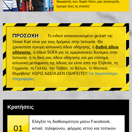
θαυμαστές των Super Hero, μην ανησυχείτε,
έχουμε όλες τις στολές!
ΠΡΟΣΟΧΗ
Το ειδικά κατασκευασμένο go-kart της
Street Kart είναι για τους δρόμους στην Ιαπωνία. Θα
χρειαστείτε έγκυρη ιαπωνική άδεια οδήγησης, ή
διεθνή άδεια
οδήγησης
, ή άδεια SOFA για τις αμερικανικές δυνάμεις στην
Ιαπωνία, ή τη δική σας άδεια οδήγησης και μια επίσημη
ιαπωνική μετάφραση της άδειας αν είστε από την Ελβετία, τη
Γερμανία, τη Γαλλία, την Ταϊβάν, το Βέλγιο, το Μονακό.
Θυμηθείτε! ΧΩΡΙΣ ΑΔΕΙΑ ΔΕΝ ΟΔΗΓΕΙΤΕ!!
Για περισσότερες
πληροφορίες
.
Κρατήσεις
Ελέγξτε τη διαθεσιμότητα μέσω Facebook,
01
email, τηλεφώνου, φόρμας ιστού και τοπικών