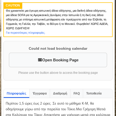
CAUTION
Θα χρειαστείτε μια έγκυρη ιαπωνική άδεια οδήγησης, μια διεθνή άδεια οδήγησης,
μια άδεια SOFA για τις Αμερικανικές Δυνάμεις στην Ιαπωνία ή τη δική σας άδεια
οδήγησης με επίσημη ιαπωνική μετάφραση εάν προέρχεστε από την Ελβετία, τη
Γερμανία, τη Γαλλία, την Ταϊβάν, το Βέλγιο ή το Μονακό. Θυμηθείτε! ΧΩΡΙΣ ΑΔΕΙΑ,
ΧΩΡΙΣ ΟΔΗΓΗΣΗ!
Για περισσότερες πληροφορίες.
Could not load booking calendar
Open Booking Page
Please use the button above to access the booking page
Πληροφορίες
Έγγραφα
Διαδρομή
FAQ
Τοποθεσία
Περίπου 1,5 ώρες έως 2 ώρες. Σε αυτό το μάθημα K-M, θα
οδηγήσουμε γύρω από την παραλία του Τόκιο.Μια Γρήγορη Ματιά
στα Καλύτερα του Τόκιο: Αποκτήστε μια γρήγορη ματιά στα καλύτερα