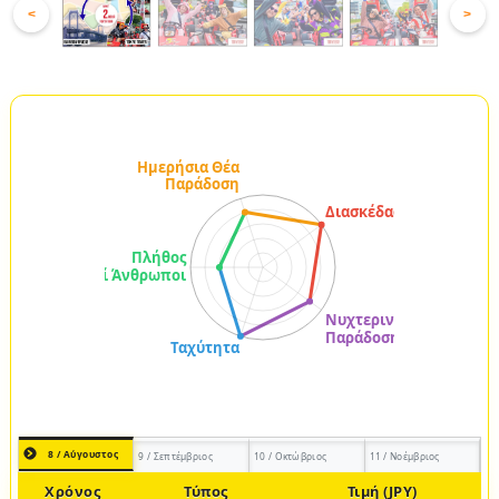
<
>
8 / Αύγουστος
9 / Σεπτέμβριος
10 / Οκτώβριος
11 / Νοέμβριος
Χρόνος
Τύπος
Τιμή (JPY)