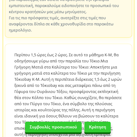
εμπιστευτική, παρακαλούμε ειδοποιήστε το προσωπικό του
κέντρου κρατήσεών μας μέσω μηνύματος.
Για τις πιο πρόσφατες τιμές, ανατρέξτε στις τιμές που
αναφέρονται δίπλα σε κάθε χρονοθυρίδα στο παρακάτω
ημερολόγιο.
Περίπου 1,5 ώρες έως 2 ώρες. Σε αυτό το μάθημα K-M, θα
οδηγήσουμε γύρω από την παραλία του Τόκιο.Μια
Γρήγορη Ματιά στα Καλύτερα του Τόκιο: Αποκτήστε μια
γρήγορη ματιά στα καλύτερα του Τόκιο με την περιήγηση
Τόκιοbay K-M. Αυτή η περιπέτεια διάρκειας 1,5 έως 2 ωρών
ξεκινά από το Τόκιοbay και σας μεταφέρει πάνω από τη
Γέφυρα του Ουράνιου Τόξου, προσφέροντας εκπληκτική
θέα στον Κόλπο του Τόκιο. Καθώς συνεχίζετε, θα περάσετε
από τον Πύργο του Τόκιο, ένα σύμβολο της πλούσιας
ιστορίας και κουλτούρας της πόλης. Αυτή η περιήγηση
είναι ιδανική για όσους θέλουν να βιώσουν τα καλύτερα
του Τόκιο σε σύντομο χρονικό διάστημα. Είτε είστε
Συμβουλές προσωπικού
Κράτηση
επισκέπτης για πρώτη φορά είτε έμπειρος ταξιδιώτης,
αυτή η περιήγηση υπόσχεται μια αξέχαστη εμπειρία.