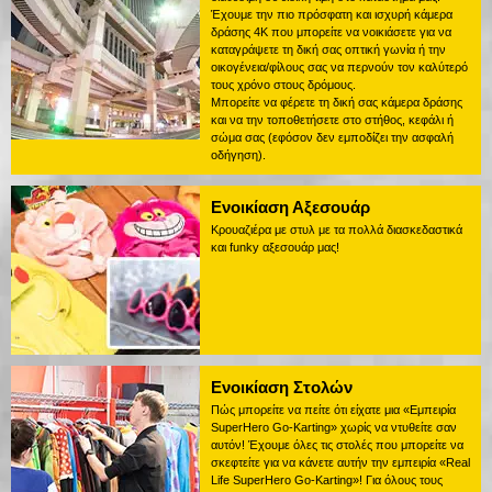
Έχουμε την πιο πρόσφατη και ισχυρή κάμερα
δράσης 4K που μπορείτε να νοικιάσετε για να
καταγράψετε τη δική σας οπτική γωνία ή την
οικογένεια/φίλους σας να περνούν τον καλύτερό
τους χρόνο στους δρόμους.
Μπορείτε να φέρετε τη δική σας κάμερα δράσης
και να την τοποθετήσετε στο στήθος, κεφάλι ή
σώμα σας (εφόσον δεν εμποδίζει την ασφαλή
οδήγηση).
Ενοικίαση Αξεσουάρ
Κρουαζιέρα με στυλ με τα πολλά διασκεδαστικά
και funky αξεσουάρ μας!
Ενοικίαση Στολών
Πώς μπορείτε να πείτε ότι είχατε μια «Εμπειρία
SuperHero Go-Karting» χωρίς να ντυθείτε σαν
αυτόν! Έχουμε όλες τις στολές που μπορείτε να
σκεφτείτε για να κάνετε αυτήν την εμπειρία «Real
Life SuperHero Go-Karting»! Για όλους τους