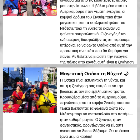
σίγουρα μία από τις καλύτερες εμπειρίες
μου στην Ιαπωνία. Η βόλτα μέσα από το
Αμερικαμούρα ήταν γεμάτη ενέργεια, οι
κομψοί δρόμοι του Σινσάιμπασι ήταν
μαγευτικοί, και τα εκπληκτικά φώτα του
Ντότονμπορι τη νύχτα το έκαναν να
φαίνεται σουρεαλιστικό. Ο ξεναγός ήταν
ενδιαφέρον, διασφαλίζοντας ότι περάσαμε
υπέροχα. Το να δω το Οσάκα από αυτή την
προοπτική είναι κάτι που θα θυμάμαι για
πάντα. Αν θέλετε να βιώσετε την ενέργεια
της πόλης από κοντά, αυτή είναι η ξενάγηση
που πρέπει να κλείσετε!
Μαγευτική Οσάκα τη Νύχτα! 🌙
Η Οσάκα είναι εκπληκτική τη νύχτα, και
αυτή η ξενάγηση σας επιτρέπει να την
βιώσετε με τον πιο εμβληματικό τρόπο.
Κρουαζιέρα μέσα από το Αμερικαμούρα,
περνώντας από το κομψό Σινσάιμπασι και
τελικά βλέποντας τα φωτεινά φώτα του
Ντότονμπορι να αντανακλούν στο ποτάμι—
ήταν καθαρή μαγεία. Ο ξεναγός ήταν
φανταστικός, φροντίζοντας να είμαστε
άνετοι και να διασκεδάζουμε. Θα το έκανα
ξανά με μια καρδιά!