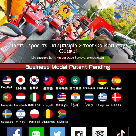
Εταιρεία
Κράτηση
Αλλαγή Καταστήματος
Τόκιο Σινάγαουα #1
Τόκιο Ακίχαμπαρα #1
Τόκιο Ακίχαμπαρα #2
Τόκιο Σιμπούγια
Τόκιο Σιμπούγια Annex
Τόκιο Κόλπος
Πάρτε μέρος σε μια εμπειρία Street Go-Kart στην
Οσάκα!
Τόκιο Ασακούσα
Οσάκα
Μια εμπειρία ζωής και μια φορά δεν είναι ποτέ αρκετή!
Οκινάουα