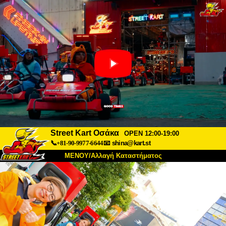
Street Kart Οσάκα
OPEN 12:00-19:00
📞+81-90-9977-6644
📧
shina@kart.st
ΜΕΝΟΥ/Αλλαγή Καταστήματος
ΚΥΡΙΩΣ
Σχετικά
Προδιαγραφές
Τιμές
Πρόσβαση
Αναφορές
Συχνές Ερωτήσεις