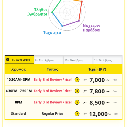
8 / Αύγουστος
9 / Σεπτέμβριος
10 / Οκτώβριος
11 / Νοέμβριος
Χρόνος
Τύπος
Τιμή (JPY)
7,000 ~
10:30AM - 3PM
Early Bird Review Price!
JPY
/pax
¥
7,800 ~
4:30PM - 7:30PM
Early Bird Review Price!
JPY
/pax
¥
8,500 ~
8PM
Early Bird Review Price!
JPY
/pax
¥
12,000~
Standard
Regular Price
JPY
/pax
¥