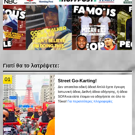
Γιατί θα το λατρέψετε:
01
Street Go-Karting!
Δεν απαιτείται ειδική άδεια! Απλά έχετε έγκυρη
Ιαπωνική άδεια, Διεθνή άδεια οδήγησης, ή άδεια
SOFA και είστε έτοιμοι να οδηγήσετε σε όλο το
Τόκιο!
Για περισσότερες πληροφορίες