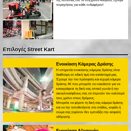
της Ιαπωνίας είτε τα σύγχρονα θαύματα, έχουμε
περιηγήσεις για κάθε ενδιαφέρον!
Επιλογές Street Kart
Ενοικίαση Κάμερας Δράσης
Η υπηρεσία ενοικίασης κάμερας δράσης είναι
διαθέσιμη σε ειδική τιμή στο κατάστημά μας.
Έχουμε την πιο πρόσφατη και ισχυρή κάμερα
δράσης 4K που μπορείτε να νοικιάσετε για να
καταγράψετε τη δική σας οπτική γωνία ή την
οικογένεια/φίλους σας να περνούν τον καλύτερό
τους χρόνο στους δρόμους.
Μπορείτε να φέρετε τη δική σας κάμερα δράσης
και να την τοποθετήσετε στο στήθος, κεφάλι ή
σώμα σας (εφόσον δεν εμποδίζει την ασφαλή
οδήγηση).
Ενοικίαση Αξεσουάρ