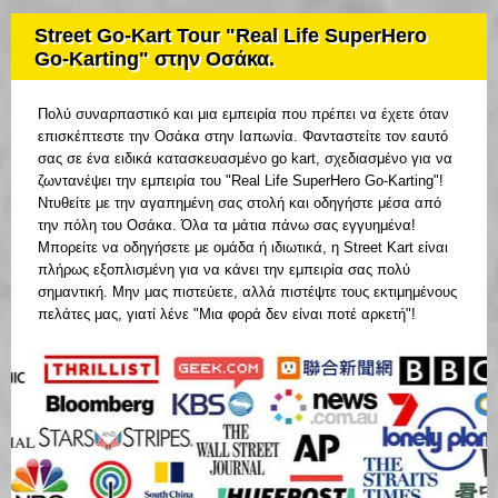
Street Go-Kart Tour "Real Life SuperHero
Go-Karting" στην Οσάκα.
Πολύ συναρπαστικό και μια εμπειρία που πρέπει να έχετε όταν
επισκέπτεστε την Οσάκα στην Ιαπωνία. Φανταστείτε τον εαυτό
σας σε ένα ειδικά κατασκευασμένο go kart, σχεδιασμένο για να
ζωντανέψει την εμπειρία του "Real Life SuperHero Go-Karting"!
Ντυθείτε με την αγαπημένη σας στολή και οδηγήστε μέσα από
την πόλη του Οσάκα. Όλα τα μάτια πάνω σας εγγυημένα!
Μπορείτε να οδηγήσετε με ομάδα ή ιδιωτικά, η Street Kart είναι
πλήρως εξοπλισμένη για να κάνει την εμπειρία σας πολύ
σημαντική. Μην μας πιστεύετε, αλλά πιστέψτε τους εκτιμημένους
πελάτες μας, γιατί λένε "Μια φορά δεν είναι ποτέ αρκετή"!