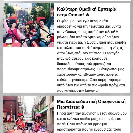
Καλύτερη Ομαδική Εμπειρία
στην Οσάκα! 🔥
Οι φίλοι μου και εγώ θέλαμε κάτι
διαφορετικό για την τελευταία μας νύχτα
στην Οσάκα, και ω, αυτό ήταν τέλειο! Η
βόλτα μέσα από το Αμερικαμούρα ήταν
γεμάτη ενέργεια, η Σινσάιμπασι ήταν κομψή
και στιλάτη, και το Ντότονμπορι τη νύχτα;
Απολύτως επόμενο επίπεδο! Ο ξεναγός
ήταν ενδιαφέρον, μας κρατούσε
διασκεδασμένους ενώ φρόντιζε να
παραμείνουμε ασφαλείς. Οι άνθρωποι μας
χαιρετούσαν και έβγαζαν φωτογραφίες
καθώς περνούσαμε. Όλοι συμφωνήσαμε—
αυτό ήταν ένα από τα πιο ωραία πράγματα
που κάναμε στην Ιαπωνία!
Μια Διασκεδαστική Οικογενειακή
Περιπέτεια 🏮
Πήρα αυτή την ξενάγηση με τον σύζυγό μου
και τα ενήλικα παιδιά μας, και μας άρεσε
πολύ! Είναι σπάνιο να βρεις μια
δραστηριότητα που να ενθουσιάζει τόσο