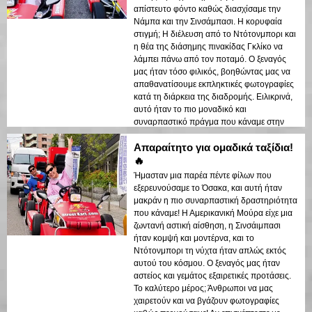
απίστευτο φόντο καθώς διασχίσαμε την
Νάμπα και την Σινσάμπασι. Η κορυφαία
στιγμή; Η διέλευση από το Ντότονμπορι και
η θέα της διάσημης πινακίδας Γκλίκο να
λάμπει πάνω από τον ποταμό. Ο ξεναγός
μας ήταν τόσο φιλικός, βοηθώντας μας να
απαθανατίσουμε εκπληκτικές φωτογραφίες
κατά τη διάρκεια της διαδρομής. Ειλικρινά,
αυτό ήταν το πιο μοναδικό και
συναρπαστικό πράγμα που κάναμε στην
Οσάκα!
Απαραίτητο για ομαδικά ταξίδια!
🔥
Ήμασταν μια παρέα πέντε φίλων που
εξερευνούσαμε το Όσακα, και αυτή ήταν
μακράν η πιο συναρπαστική δραστηριότητα
που κάναμε! Η Αμερικανική Μούρα είχε μια
ζωντανή αστική αίσθηση, η Σινσάιμπασι
ήταν κομψή και μοντέρνα, και το
Ντότονμπορι τη νύχτα ήταν απλώς εκτός
αυτού του κόσμου. Ο ξεναγός μας ήταν
αστείος και γεμάτος εξαιρετικές προτάσεις.
Το καλύτερο μέρος; Άνθρωποι να μας
χαιρετούν και να βγάζουν φωτογραφίες