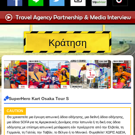
Κράτηση
SuperHero Kart Osaka Tour S
CAUTION
Θα χρειαστείτε μια έγκυρη ιαπωνική άδεια οδήγησης, μια διεθνή άδεια οδήγησης,
μια άδεια SOFA για τις Αμερικανικές Δυνάμεις στην Ιαπωνία ή τη δική σας άδεια
οδήγησης με επίσημη ιαπωνική μετάφραση εάν προέρχεστε από την Ελβετία, τη
Γερμανία, τη Γαλλία, την Ταϊβάν, το Βέλγιο ή το Μονακό. Θυμηθείτε! ΧΩΡΙΣ ΑΔΕΙΑ,