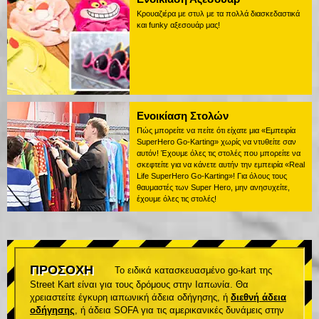
Κρουαζιέρα με στυλ με τα πολλά διασκεδαστικά
και funky αξεσουάρ μας!
Ενοικίαση Στολών
Πώς μπορείτε να πείτε ότι είχατε μια «Εμπειρία
SuperHero Go-Karting» χωρίς να ντυθείτε σαν
αυτόν! Έχουμε όλες τις στολές που μπορείτε να
σκεφτείτε για να κάνετε αυτήν την εμπειρία «Real
Life SuperHero Go-Karting»! Για όλους τους
θαυμαστές των Super Hero, μην ανησυχείτε,
έχουμε όλες τις στολές!
ΠΡΟΣΟΧΗ
Το ειδικά κατασκευασμένο go-kart της
Street Kart είναι για τους δρόμους στην Ιαπωνία. Θα
χρειαστείτε έγκυρη ιαπωνική άδεια οδήγησης, ή
διεθνή άδεια
οδήγησης
, ή άδεια SOFA για τις αμερικανικές δυνάμεις στην