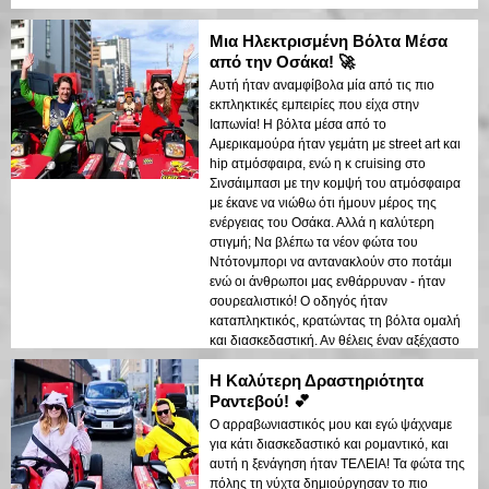
Μια Ηλεκτρισμένη Βόλτα Μέσα
από την Οσάκα! 🚀
Αυτή ήταν αναμφίβολα μία από τις πιο
εκπληκτικές εμπειρίες που είχα στην
Ιαπωνία! Η βόλτα μέσα από το
Αμερικαμούρα ήταν γεμάτη με street art και
hip ατμόσφαιρα, ενώ η κ cruising στο
Σινσάιμπασι με την κομψή του ατμόσφαιρα
με έκανε να νιώθω ότι ήμουν μέρος της
ενέργειας του Οσάκα. Αλλά η καλύτερη
στιγμή; Να βλέπω τα νέον φώτα του
Ντότονμπορι να αντανακλούν στο ποτάμι
ενώ οι άνθρωποι μας ενθάρρυναν - ήταν
σουρεαλιστικό! Ο οδηγός ήταν
καταπληκτικός, κρατώντας τη βόλτα ομαλή
και διασκεδαστική. Αν θέλεις έναν αξέχαστο
τρόπο να εξερευνήσεις το Οσάκα, αυτό
Η Καλύτερη Δραστηριότητα
είναι!
Ραντεβού! 💕
Ο αρραβωνιαστικός μου και εγώ ψάχναμε
για κάτι διασκεδαστικό και ρομαντικό, και
αυτή η ξενάγηση ήταν ΤΕΛΕΙΑ! Τα φώτα της
πόλης τη νύχτα δημιούργησαν το πιο