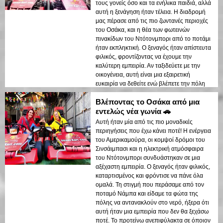
τους γονείς όσο και τα ενήλικα παιδιά, αλλά
αυτή η ξενάγηση ήταν τέλεια. Η διαδρομή
μας πέρασε από τις πιο ζωντανές περιοχές
του Οσάκα, και η θέα των φωτεινών
πινακίδων του Ντότονμπορι από το ποτάμι
ήταν εκπληκτική. Ο ξεναγός ήταν απίστευτα
φιλικός, φροντίζοντας να έχουμε την
καλύτερη εμπειρία. Αν ταξιδεύετε με την
οικογένεια, αυτή είναι μια εξαιρετική
ευκαιρία να δεθείτε ενώ βλέπετε την πόλη
από μια νέα προοπτική!
Βλέποντας το Οσάκα από μια
εντελώς νέα γωνία 🚗
Αυτή ήταν μία από τις πιο μοναδικές
περιηγήσεις που έχω κάνει ποτέ! Η ενέργεια
του Αμερικαμούρα, οι κομψοί δρόμοι του
Σινσάιμπασι και η ηλεκτρική ατμόσφαιρα
του Ντότονμπορι συνδυάστηκαν σε μια
αξέχαστη εμπειρία. Ο ξεναγός ήταν φιλικός,
καταρτισμένος και φρόντισε να πάνε όλα
ομαλά. Τη στιγμή που περάσαμε από τον
ποταμό Νάμπα και είδαμε τα φώτα της
πόλης να αντανακλούν στο νερό, ήξερα ότι
αυτή ήταν μια εμπειρία που δεν θα ξεχάσω
ποτέ. Το προτείνω ανεπιφύλακτα σε όποιον