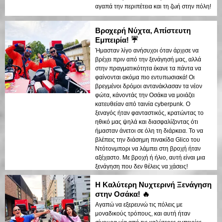
αγαπά την περιπέτεια και τη ζωή στην πόλη!
Βροχερή Νύχτα, Απίστευτη
Εμπειρία! ☔
Ήμασταν λίγο ανήσυχοι όταν άρχισε να
βρέχει πριν από την ξενάγησή μας, αλλά
στην πραγματικότητα έκανε τα πάντα να
φαίνονται ακόμα πιο εντυπωσιακά! Οι
βρεγμένοι δρόμοι αντανάκλασαν τα νέον
φώτα, κάνοντάς την Οσάκα να μοιάζει
κατευθείαν από ταινία cyberpunk. Ο
ξεναγός ήταν φανταστικός, κρατώντας το
ηθικό μας ψηλά και διασφαλίζοντας ότι
ήμασταν άνετοι σε όλη τη διάρκεια. Το να
βλέπεις την διάσημη πινακίδα Glico του
Ντότονμπορι να λάμπει στη βροχή ήταν
αξέχαστο. Με βροχή ή ήλιο, αυτή είναι μια
ξενάγηση που δεν θέλεις να χάσεις!
Η Καλύτερη Νυχτερινή Ξενάγηση
στην Οσάκα! 🔥
Αγαπώ να εξερευνώ τις πόλεις με
μοναδικούς τρόπους, και αυτή ήταν