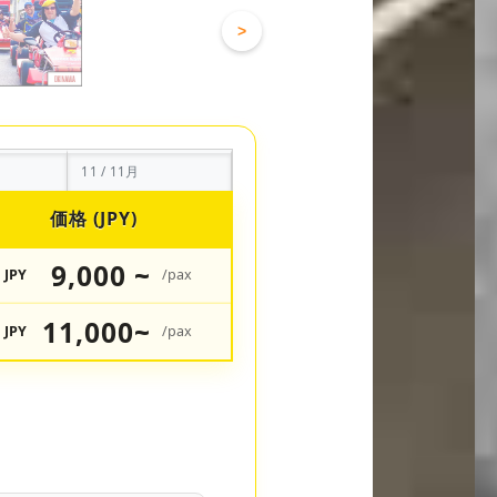
>
11 / 11月
価格 (JPY)
9,000 ~
JPY
/pax
11,000~
JPY
/pax