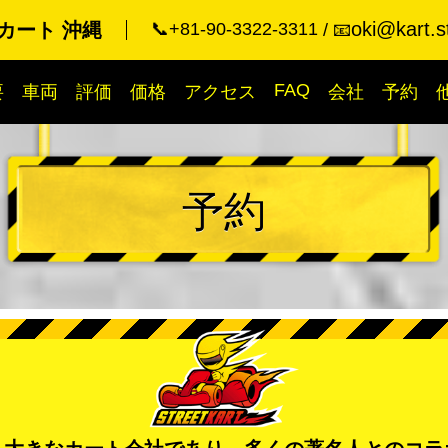
oki@kart.s
カート 沖縄
📞+81-90-3322-3311
📧
FAQ
要
車両
評価
価格
アクセス
会社
予約
予約