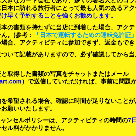
も大きなカート会社であり、
多くの著名人
とのコラ
は日本に訪れる旅行者にとって
最も人気のあるアク
だけ早く予約することを強くお勧めします。
原本の書類を持たずに当店に到着した場合、アクテ
せん。
(参考：
「日本で運転するための運転免許証
い場合、アクティビティに参加できず、返金もでき
について記載がありますので、必ず確認してから当
証と取得した書類の写真をチャットまたはメール
art.com
）で送信していただければ、事前に問題
約を希望される場合、確認に時間が足りないことが
をお願いいたします。
Tのキャンセルポリシーは、アクティビティの時間の
7
ンセル料がかかりません。