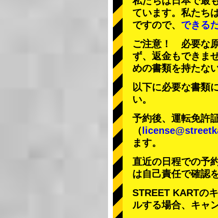
私たちは日本で最
ています。私たち
ですので、
できる
ご注意！ 必要な
ず、返金もできま
めの書類を持たな
以下に必要な書類
い。
予約後、運転免許
（
license@streetk
ます。
直近の日程での予
は自己責任で確認
STREET KAR
ルする場合、キャ