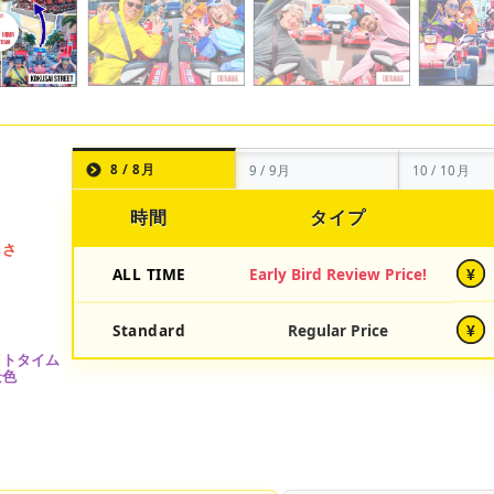
8 / 8月
9 / 9月
10 / 10月
時間
タイプ
ALL TIME
Early Bird Review Price!
¥
Standard
Regular Price
¥