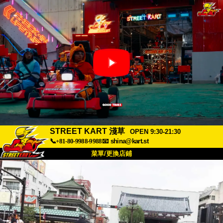
STREET KART 淺草
OPEN 9:30-21:30
📞+81-80-9988-9988
📧
shina@kart.st
菜單/更換店鋪
首頁
關於
規格
價格
交通方式
顧客聲音
常見問題