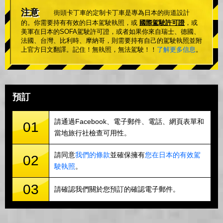
注意
街頭卡丁車的定制卡丁車是專為日本的街道設計
的。你需要持有有效的日本駕駛執照，或
國際駕駛許可證
，或
美軍在日本的SOFA駕駛許可證，或者如果你來自瑞士、德國、
法國、台灣、比利時、摩納哥，則需要持有自己的駕駛執照並附
上官方日文翻譯。記住！無執照，無法駕駛！！
了解更多信息
。
預訂
請通過Facebook、電子郵件、電話、網頁表單和
01
當地旅行社檢查可用性。
請同意
我們的條款
並確保擁有
您在日本的有效駕
02
駛執照
。
03
請確認我們關於您預訂的確認電子郵件。