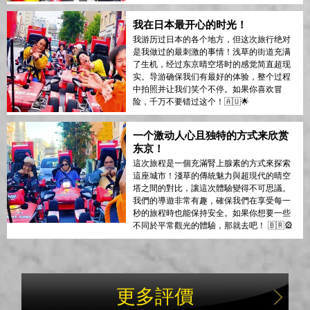
我在日本最开心的时光！
我游历过日本的各个地方，但这次旅行绝对
是我做过的最刺激的事情！浅草的街道充满
了生机，经过东京晴空塔时的感觉简直超现
实。导游确保我们有最好的体验，整个过程
中拍照并让我们笑个不停。如果你喜欢冒
险，千万不要错过这个！🇦🇺🌟
一个激动人心且独特的方式来欣赏
东京！
這次旅程是一個充滿腎上腺素的方式來探索
這座城市！淺草的傳統魅力與超現代的晴空
塔之間的對比，讓這次體驗變得不可思議。
我們的導遊非常有趣，確保我們在享受每一
秒的旅程時也能保持安全。如果你想要一些
不同於平常觀光的體驗，那就去吧！ 🇧🇷🎡
更多評價