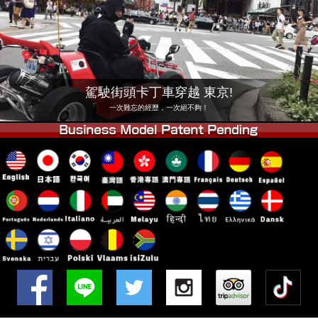
公司
預訂
更換店鋪
東京品川 #1
東京秋葉原#1
東京秋葉原#2
東京澀谷
駕駛街頭卡丁車穿越 東京!
東京澀谷附屬
東京灣
一次難忘的經歷，一次絕不夠！
東京淺草
大阪
沖繩