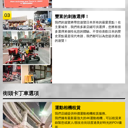
03
豐富的刺激選擇！
我們的遊覽將帶您遊覽日本所有的最愛景點！在
主要城市，我們有多家店鋪可供選擇，您將有很
多選擇來個性化您的體驗。不管你喜歡日本的歷
史景點還是現代奇蹟，我們都可以為您提供適合
的遊覽！
街頭卡丁車選項
運動相機租賃
我們店鋪提供特價運動相機租賃服務。
我們擁有最新最強大的4K運動相機，可以租賃來
錄製您或家人/朋友在街頭度過美好時光的POV畫
面。