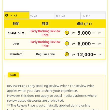
8 / 8月
9 / 9月
10 / 10月
11 / 11月
時間
類型
價格 (JPY)
Early Booking Review
5,000 ~
10AM - 5PM
JPY
/pax
¥
Price!
Early Booking Review
6,000 ~
7PM
JPY
/pax
¥
Price!
12,000~
Standard
Regular Price
JPY
/pax
¥
Review Price / Early Booking Review Price / The Review Price
applies when you plan to share your experience.
However, this does not apply to social media platforms where
review-based discounts are prohibited.
**The Review Price is automatically applied during online