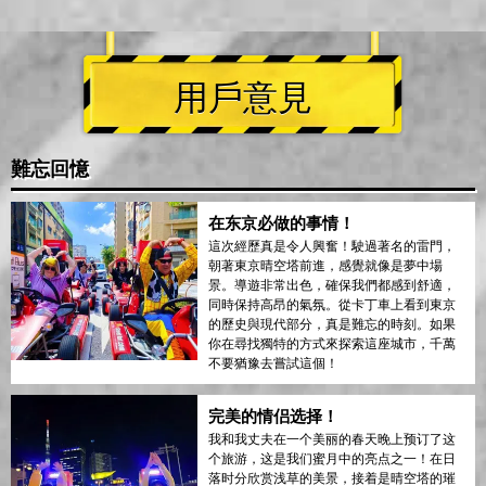
用戶意見
難忘回憶
在东京必做的事情！
這次經歷真是令人興奮！駛過著名的雷門，
朝著東京晴空塔前進，感覺就像是夢中場
景。導遊非常出色，確保我們都感到舒適，
同時保持高昂的氣氛。從卡丁車上看到東京
的歷史與現代部分，真是難忘的時刻。如果
你在尋找獨特的方式來探索這座城市，千萬
不要猶豫去嘗試這個！
完美的情侣选择！
我和我丈夫在一个美丽的春天晚上预订了这
个旅游，这是我们蜜月中的亮点之一！在日
落时分欣赏浅草的美景，接着是晴空塔的璀