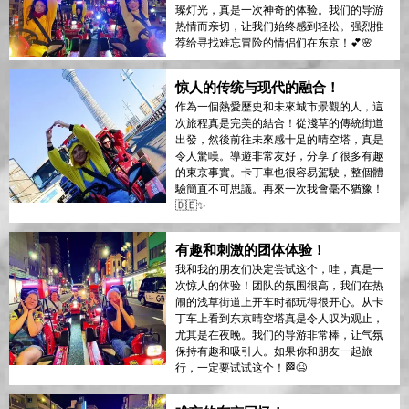
璨灯光，真是一次神奇的体验。我们的导游
热情而亲切，让我们始终感到轻松。强烈推
荐给寻找难忘冒险的情侣们在东京！💕🌸
惊人的传统与现代的融合！
作為一個熱愛歷史和未來城市景觀的人，這
次旅程真是完美的結合！從淺草的傳統街道
出發，然後前往未來感十足的晴空塔，真是
令人驚嘆。導遊非常友好，分享了很多有趣
的東京事實。卡丁車也很容易駕駛，整個體
驗簡直不可思議。再來一次我會毫不猶豫！
🇩🇪✨
有趣和刺激的团体体验！
我和我的朋友们决定尝试这个，哇，真是一
次惊人的体验！团队的氛围很高，我们在热
闹的浅草街道上开车时都玩得很开心。从卡
丁车上看到东京晴空塔真是令人叹为观止，
尤其是在夜晚。我们的导游非常棒，让气氛
保持有趣和吸引人。如果你和朋友一起旅
行，一定要试试这个！🏁😆