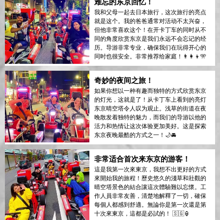
难忘的东京回忆！
我和父母一起去日本旅行，这次旅行的亮点
就是这个。我的爸爸通常对活动不太兴奋，
但他非常喜欢这个！在开卡丁车的同时从不
同的角度欣赏东京是我们永远不会忘记的经
历。导游非常专业，确保我们在玩得开心的
同时也很安全。非常推荐给家庭！👨‍👩‍👦🎌
奇妙的夜间之旅！
如果你想以一种有趣而独特的方式欣赏东京
的灯光，这就是了！从卡丁车上看到的亮灯
东京晴空塔令人叹为观止。浅草的街道在夜
晚散发着独特的魅力，而我们的导游以他的
活力和热情让这次体验更加美好。这是探索
东京夜晚最酷的方式之一！🌙🚘
非常适合首次来东京的游客！
這是我第一次來東京，我想不出更好的方式
來開始我的旅程！歷史悠久的淺草和壯觀的
晴空塔景色的結合讓這次體驗難以忘懷。工
作人員非常友善，清楚地解釋了一切，確保
每個人都感到舒適。無論你是第一次還是第
十次來東京，這都是必試的！ 🇸🇬🏮