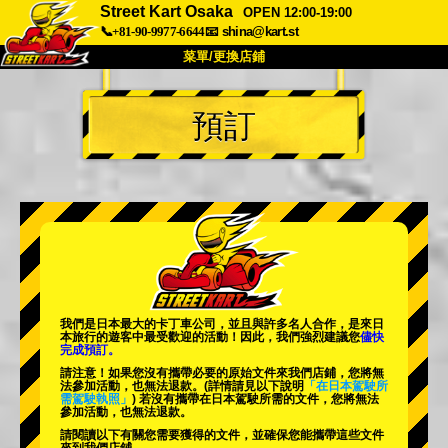
Street Kart Osaka
OPEN 12:00-19:00
📞+81-90-9977-6644
📧
shina@kart.st
菜單/更換店鋪
首頁
預訂
關於
規格
價格
交通方式
顧客聲音
常見問題
公司
預訂
更換店鋪
東京品川 #1
東京秋葉原#1
東京秋葉原#2
東京澀谷
我們是日本最大的卡丁車公司，並且與
許多名人
合作，是來日
東京澀谷附屬
東京灣
本旅行的遊客中
最受歡迎的活動
！因此，我們強烈建議您
儘快
完成預訂。
東京淺草
大阪
請注意！如果您沒有攜帶必要的原始文件來我們店鋪，您將無
法參加活動，也無法退款。
(詳情請見以下說明
「在日本駕駛所
需駕駛執照」
) 若沒有攜帶在日本駕駛所需的文件，您將無法
沖繩
參加活動，也無法退款。
請閱讀以下有關您需要獲得的文件，並確保您能攜帶這些文件