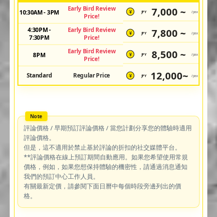
Early Bird Review
7,000 ~
10:30AM - 3PM
JPY
/pax
¥
Price!
4:30PM -
Early Bird Review
7,800 ~
JPY
/pax
¥
7:30PM
Price!
Early Bird Review
8,500 ~
8PM
JPY
/pax
¥
Price!
12,000~
Standard
Regular Price
JPY
/pax
¥
評論價格 / 早期預訂評論價格 / 當您計劃分享您的體驗時適用
評論價格。
但是，這不適用於禁止基於評論的折扣的社交媒體平台。
**評論價格在線上預訂期間自動應用。如果您希望使用常規
價格，例如，如果您想保持體驗的機密性，請通過消息通知
我們的預訂中心工作人員。
有關最新定價，請參閱下面日曆中每個時段旁邊列出的價
格。