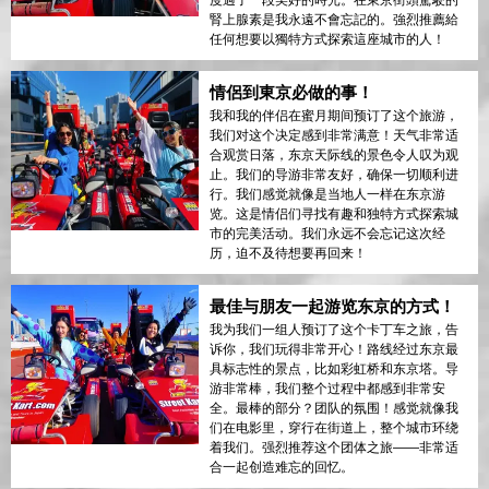
腎上腺素是我永遠不會忘記的。強烈推薦給
任何想要以獨特方式探索這座城市的人！
情侶到東京必做的事！
我和我的伴侣在蜜月期间预订了这个旅游，
我们对这个决定感到非常满意！天气非常适
合观赏日落，东京天际线的景色令人叹为观
止。我们的导游非常友好，确保一切顺利进
行。我们感觉就像是当地人一样在东京游
览。这是情侣们寻找有趣和独特方式探索城
市的完美活动。我们永远不会忘记这次经
历，迫不及待想要再回来！
最佳与朋友一起游览东京的方式！
我为我们一组人预订了这个卡丁车之旅，告
诉你，我们玩得非常开心！路线经过东京最
具标志性的景点，比如彩虹桥和东京塔。导
游非常棒，我们整个过程中都感到非常安
全。最棒的部分？团队的氛围！感觉就像我
们在电影里，穿行在街道上，整个城市环绕
着我们。强烈推荐这个团体之旅——非常适
合一起创造难忘的回忆。