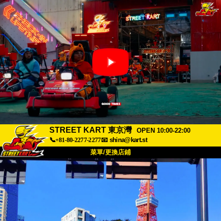
STREET KART 東京灣
OPEN 10:00-22:00
📞+81-80-2277-2277
📧
shina@kart.st
菜單/更換店鋪
首頁
關於
規格
價格
交通方式
顧客聲音
常見問題