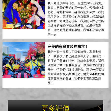
我不知道该期待什么，但这次旅行让我大开
眼界！从我们开始的那一刻起，气氛就非常
热烈。导游非常棒，确保我们安全并让我们
玩得尽兴。穿过繁忙的东京街道，然后跨越
彩虹桥，简直是超现实。我真的从没想过能
以这样的方式体验这座城市。如果你在东
京，这绝对是必做的事情，我迫不及待想再
来一次！
完美的家庭冒险在东京！
我們全家一起參加了這個旅遊，真是太棒
了！我的孩子們已經是成年人了，但我們一
起度過了美好的時光。路線非常美麗，我們
欣賞到了城市的壯觀景色。導遊確保我們的
安全，但我們也玩得很開心。這是一個獨特
的方式來和家人共度時光，從完全不同的角
度欣賞東京的美好。我們非常喜歡這次經
歷！
更多評價