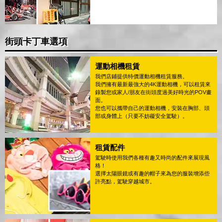
街頭卡丁車選項
運動相機租賃
我們店鋪提供特價運動相機租賃服務。
我們擁有最新最強大的4K運動相機，可以租賃來
錄製您或家人/朋友在街頭度過美好時光的POV畫
面。
您也可以攜帶自己的運動相機，安裝在胸部、頭
部或身體上（只要不妨礙安全駕駛）。
租賃配件
駕駛時使用我們各種有趣又時尚的配件來展現風
格！
選擇太陽眼鏡或有趣的帽子來為您的服裝增添些
許亮點，駕駛穿越城市。