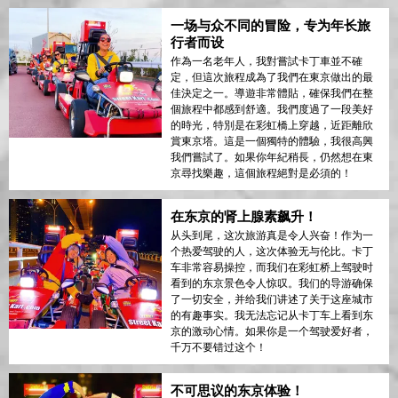
一场与众不同的冒险，专为年长旅
行者而设
作為一名老年人，我對嘗試卡丁車並不確
定，但這次旅程成為了我們在東京做出的最
佳決定之一。導遊非常體貼，確保我們在整
個旅程中都感到舒適。我們度過了一段美好
的時光，特別是在彩虹橋上穿越，近距離欣
賞東京塔。這是一個獨特的體驗，我很高興
我們嘗試了。如果你年紀稍長，仍然想在東
京尋找樂趣，這個旅程絕對是必須的！
在东京的肾上腺素飙升！
从头到尾，这次旅游真是令人兴奋！作为一
个热爱驾驶的人，这次体验无与伦比。卡丁
车非常容易操控，而我们在彩虹桥上驾驶时
看到的东京景色令人惊叹。我们的导游确保
了一切安全，并给我们讲述了关于这座城市
的有趣事实。我无法忘记从卡丁车上看到东
京的激动心情。如果你是一个驾驶爱好者，
千万不要错过这个！
不可思议的东京体验！