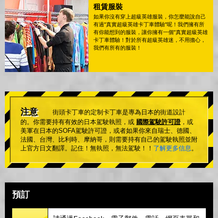
租賃服裝
如果你沒有穿上超級英雄服裝，你怎麼能說自己
有過"真實超級英雄卡丁車體驗"呢！我們擁有所
有你能想到的服裝，讓你擁有一個"真實超級英雄
卡丁車體驗！對於所有超級英雄迷，不用擔心，
我們有所有的服裝！
注意
街頭卡丁車的定制卡丁車是專為日本的街道設計
的。你需要持有有效的日本駕駛執照，或
國際駕駛許可證
，或
美軍在日本的SOFA駕駛許可證，或者如果你來自瑞士、德國、
法國、台灣、比利時、摩納哥，則需要持有自己的駕駛執照並附
上官方日文翻譯。記住！無執照，無法駕駛！！
了解更多信息
。
預訂