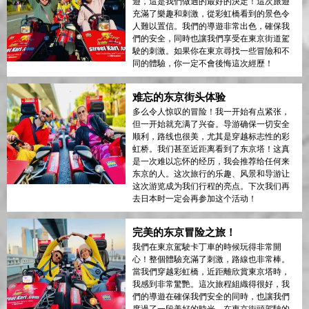
遊，這是我們做過的最好的決定！這次旅遊
充滿了樂趣和刺激，從彩虹橋看到的景色令
人難以置信。我們的導遊非常出色，確保我
們的安全，同時也讓我們享受在東京街道駕
駛的刺激。如果你在東京尋找一些冒險和不
同的體驗，你一定不會後悔這次經歷！
难忘的东京街头体验
多么令人惊叹的冒险！我一开始有点紧张，
但一开始就充满了兴奋。导游确保一切安全
顺利，路线也很美，尤其是穿越标志性的彩
虹桥。我们甚至近距离看到了东京塔！这真
是一次难以忘怀的经历，我会推荐给任何来
东京的人。这次旅行的乐趣、风景和导游让
这次游览成为我们行程的亮点。下次我们再
去日本时一定会再参加这个活动！
完美的东京冒险之旅！
我們在東京駕駛卡丁車的時候玩得非常開
心！整個體驗充滿了刺激，路線也非常棒。
當我們穿越彩虹橋，近距離欣賞東京塔時，
我感到非常驚艷。這次旅程組織得很好，我
們的導遊在確保我們安全的同時，也讓我們
度過了一段美好的時光。在東京街頭駕駛的