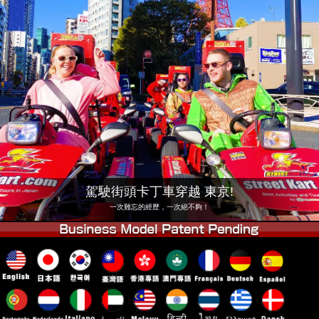
公司
預訂
更換店鋪
東京品川 #1
東京秋葉原#1
東京秋葉原#2
東京澀谷
東京澀谷附屬
東京灣
東京淺草
大阪
沖繩
駕駛街頭卡丁車穿越 東京!
一次難忘的經歷，一次絕不夠！