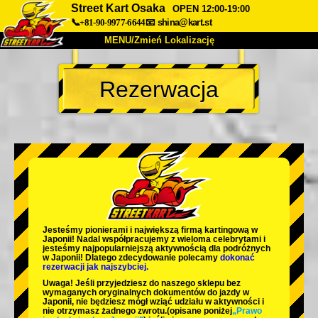
Street Kart Osaka
OPEN 12:00-19:00
📞+81-90-9977-6644
📧
shina@kart.st
MENU/Zmień Lokalizację
TOP
Rezerwacja
O nas
Specyfikacja
Cena
Dojazd
Opinie
FAQ
Firma
Rezerwacja
Zmień Lokalizację
Tokyo Shinagawa
Tokyo Akihabara#1
Tokyo Akihabara#2
Tokyo Shibuya
Jesteśmy
pionierami
i
największą firmą kartingową
w
Tokyo Shibuya Annex
Tokyo Bay
Japonii! Nadal współpracujemy z
wieloma celebrytami
i
jesteśmy
najpopularniejszą aktywnością
dla podróżnych
w Japonii! Dlatego zdecydowanie polecamy
dokonać
Tokyo Asakusa
Osaka
rezerwacji jak najszybciej.
Uwaga! Jeśli przyjedziesz do naszego sklepu bez
Okinawa
wymaganych oryginalnych dokumentów do jazdy w
Japonii, nie będziesz mógł wziąć udziału w aktywności i
nie otrzymasz żadnego zwrotu.
(opisane poniżej
„Prawo