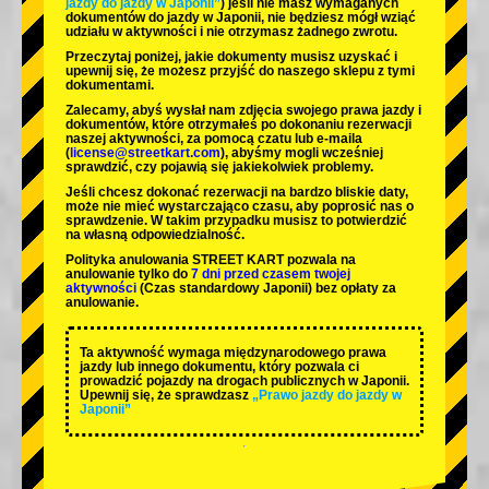
jazdy do jazdy w Japonii”
) jeśli nie masz wymaganych
dokumentów do jazdy w Japonii, nie będziesz mógł wziąć
udziału w aktywności i nie otrzymasz żadnego zwrotu.
Przeczytaj poniżej, jakie dokumenty musisz uzyskać i
upewnij się, że możesz przyjść do naszego sklepu z tymi
dokumentami.
Zalecamy, abyś wysłał nam zdjęcia swojego prawa jazdy i
dokumentów, które otrzymałeś po dokonaniu rezerwacji
naszej aktywności, za pomocą czatu lub e-maila
(
license@streetkart.com
), abyśmy mogli wcześniej
sprawdzić, czy pojawią się jakiekolwiek problemy.
Jeśli chcesz dokonać rezerwacji na bardzo bliskie daty,
może nie mieć wystarczająco czasu, aby poprosić nas o
sprawdzenie. W takim przypadku musisz to potwierdzić
na własną odpowiedzialność.
Polityka anulowania STREET KART pozwala na
anulowanie tylko do
7 dni przed czasem twojej
aktywności
(Czas standardowy Japonii) bez opłaty za
anulowanie.
Ta aktywność wymaga międzynarodowego prawa
jazdy lub innego dokumentu, który pozwala ci
prowadzić pojazdy na drogach publicznych w Japonii.
Upewnij się, że sprawdzasz
„Prawo jazdy do jazdy w
Japonii”