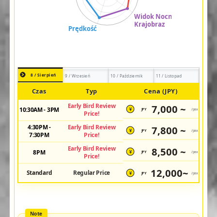
8 / Sierpień
9 / Wrzesień
10 / Październik
11 / Listopad
Czas
Typ
Cena (JPY)
Early Bird Review
7,000 ~
10:30AM - 3PM
JPY
/pax
¥
Price!
4:30PM -
Early Bird Review
7,800 ~
JPY
/pax
¥
7:30PM
Price!
Early Bird Review
8,500 ~
8PM
JPY
/pax
¥
Price!
12,000~
Standard
Regular Price
JPY
/pax
¥