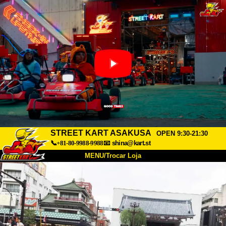
STREET KART ASAKUSA
OPEN 9:30-21:30
📞+81-80-9988-9988
📧
shina@kart.st
MENU/Trocar Loja
INÍCIO
Sobre
Especificações
Preços
Acesso
Opiniões
FAQ