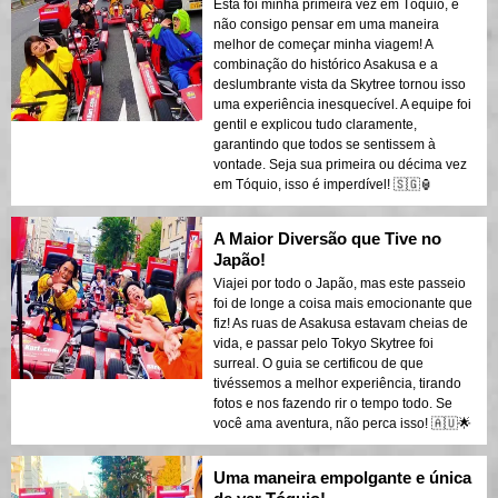
Esta foi minha primeira vez em Tóquio, e
não consigo pensar em uma maneira
melhor de começar minha viagem! A
combinação do histórico Asakusa e a
deslumbrante vista da Skytree tornou isso
uma experiência inesquecível. A equipe foi
gentil e explicou tudo claramente,
garantindo que todos se sentissem à
vontade. Seja sua primeira ou décima vez
em Tóquio, isso é imperdível! 🇸🇬🏮
A Maior Diversão que Tive no
Japão!
Viajei por todo o Japão, mas este passeio
foi de longe a coisa mais emocionante que
fiz! As ruas de Asakusa estavam cheias de
vida, e passar pelo Tokyo Skytree foi
surreal. O guia se certificou de que
tivéssemos a melhor experiência, tirando
fotos e nos fazendo rir o tempo todo. Se
você ama aventura, não perca isso! 🇦🇺🌟
Uma maneira empolgante e única