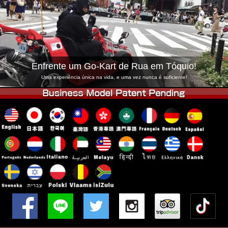
Empresa
Reserva
Trocar Loja
Tokyo Shinagawa
Tokyo Akihabara#1
Tokyo Akihabara#2
Tokyo Shibuya
Enfrente um Go-Kart de Rua em Tóquio!
Tokyo Shibuya Annex
Tokyo Bay
Uma experiência única na vida, e uma vez nunca é suficiente!
Tokyo Asakusa
Osaka
Okinawa