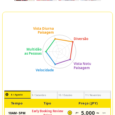
8 / Agosto
9 / Setembro
10 / Outubro
11 / Novembro
Tempo
Tipo
Preço (JPY)
Early Booking Review
5,000 ~
10AM - 5PM
JPY
/pax
¥