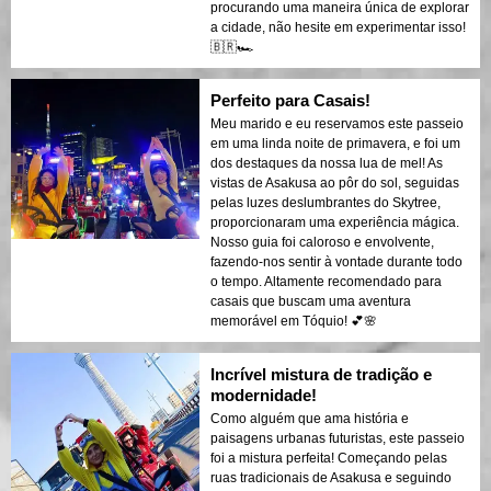
procurando uma maneira única de explorar
a cidade, não hesite em experimentar isso!
🇧🇷🏎️
Perfeito para Casais!
Meu marido e eu reservamos este passeio
em uma linda noite de primavera, e foi um
dos destaques da nossa lua de mel! As
vistas de Asakusa ao pôr do sol, seguidas
pelas luzes deslumbrantes do Skytree,
proporcionaram uma experiência mágica.
Nosso guia foi caloroso e envolvente,
fazendo-nos sentir à vontade durante todo
o tempo. Altamente recomendado para
casais que buscam uma aventura
memorável em Tóquio! 💕🌸
Incrível mistura de tradição e
modernidade!
Como alguém que ama história e
paisagens urbanas futuristas, este passeio
foi a mistura perfeita! Começando pelas
ruas tradicionais de Asakusa e seguindo