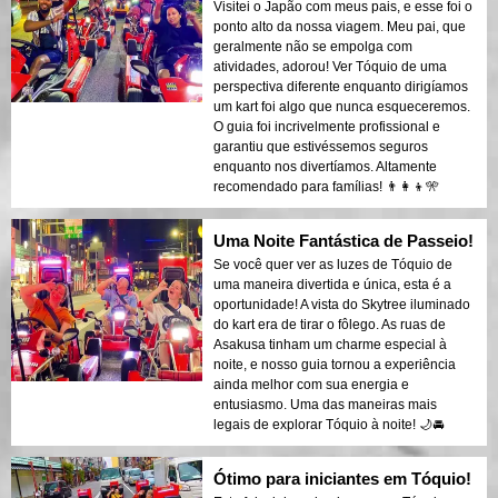
Visitei o Japão com meus pais, e esse foi o
ponto alto da nossa viagem. Meu pai, que
geralmente não se empolga com
atividades, adorou! Ver Tóquio de uma
perspectiva diferente enquanto dirigíamos
um kart foi algo que nunca esqueceremos.
O guia foi incrivelmente profissional e
garantiu que estivéssemos seguros
enquanto nos divertíamos. Altamente
recomendado para famílias! 👨‍👩‍👦🎌
Uma Noite Fantástica de Passeio!
Se você quer ver as luzes de Tóquio de
uma maneira divertida e única, esta é a
oportunidade! A vista do Skytree iluminado
do kart era de tirar o fôlego. As ruas de
Asakusa tinham um charme especial à
noite, e nosso guia tornou a experiência
ainda melhor com sua energia e
entusiasmo. Uma das maneiras mais
legais de explorar Tóquio à noite! 🌙🚘
Ótimo para iniciantes em Tóquio!