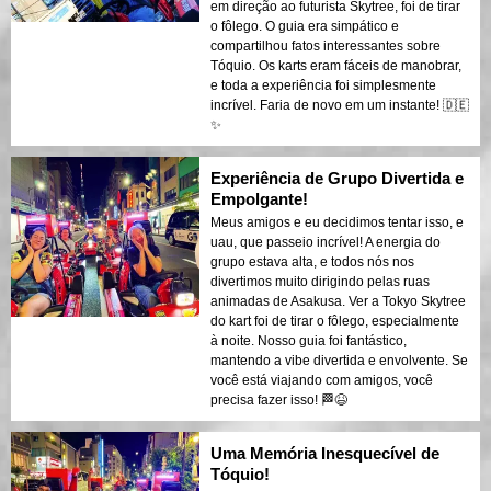
em direção ao futurista Skytree, foi de tirar
o fôlego. O guia era simpático e
compartilhou fatos interessantes sobre
Tóquio. Os karts eram fáceis de manobrar,
e toda a experiência foi simplesmente
incrível. Faria de novo em um instante! 🇩🇪
✨
Experiência de Grupo Divertida e
Empolgante!
Meus amigos e eu decidimos tentar isso, e
uau, que passeio incrível! A energia do
grupo estava alta, e todos nós nos
divertimos muito dirigindo pelas ruas
animadas de Asakusa. Ver a Tokyo Skytree
do kart foi de tirar o fôlego, especialmente
à noite. Nosso guia foi fantástico,
mantendo a vibe divertida e envolvente. Se
você está viajando com amigos, você
precisa fazer isso! 🏁😆
Uma Memória Inesquecível de
Tóquio!