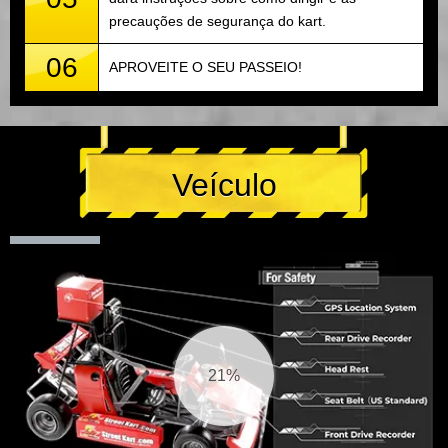
precauções de segurança do kart.
06
APROVEITE O SEU PASSEIO!
Veículo
21%